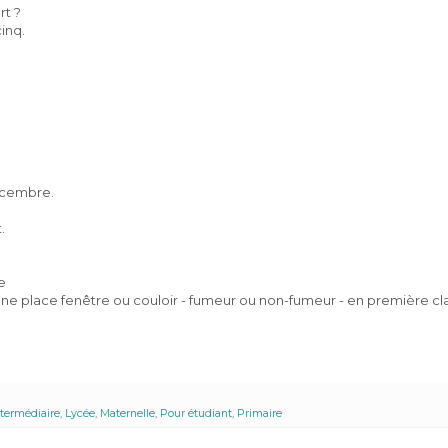
rt ?
inq.
cembre.
.
re
r - une place fenêtre ou couloir - fumeur ou non-fumeur - en première c
ntermédiaire
,
Lycée
,
Maternelle
,
Pour étudiant
,
Primaire