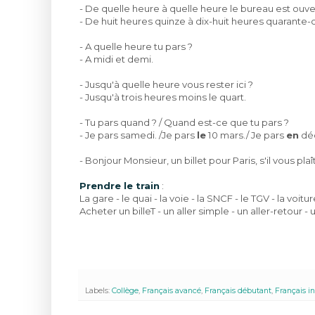
- De quelle heure à quelle heure le bureau est ouve
- De huit heures quinze à dix-huit heures quarante-c
- A quelle heure tu pars ?
- A midi et demi.
- Jusqu'à quelle heure vous rester ici ?
- Jusqu'à trois heures moins le quart.
- Tu pars quand ? / Quand est-ce que tu pars ?
- Je pars samedi. /Je pars
le
10 mars./ Je pars
en
dé
- Bonjour Monsieur, un billet pour Paris, s'il vous plaît
Prendre le train
:
La gare - le quai - la voie - la SNCF - le TGV - la voitu
Acheter un billeT - un aller simple - un aller-retou
Labels:
Collège
,
Français avancé
,
Français débutant
,
Français i