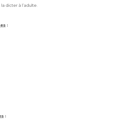
 la dicter
à l’adulte.
tes
:
es
: